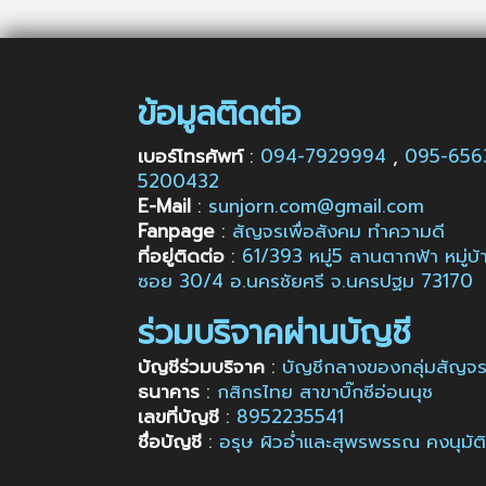
ข้อมูลติดต่อ
เบอร์โทรศัพท์
:
094-7929994
,
095-65
5200432
E-Mail
:
sunjorn.com@gmail.com
Fanpage
:
สัญจรเพื่อสังคม ทำความดี
ที่อยู่ติดต่อ
:
61/393 หมู่5 ลานตากฟ้า หมู่
ซอย 30/4 อ.นครชัยศรี จ.นครปฐม 73170
ร่วมบริจาคผ่านบัญชี
บัญชีร่วมบริจาค
:
บัญชีกลางของกลุ่มสัญจรเ
ธนาคาร
:
กสิกรไทย สาขาบิ๊กซีอ่อนนุช
เลขที่บัญชี
:
8952235541
ชื่อบัญชี
:
อรุษ ผิวอ่ำและสุพรพรรณ คงนุมัติ