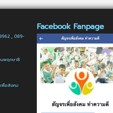
Facebook Fanpage
63962
,
089-
บ้านพฤกษา8
พื่อสังคม