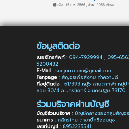
เมื่อ : 15 ก.พ. 2566 , อ่าน : 1956 Views
ข้อมูลติดต่อ
เบอร์โทรศัพท์
:
094-7929994
,
095-65
5200432
E-Mail
:
sunjorn.com@gmail.com
Fanpage
:
สัญจรเพื่อสังคม ทำความดี
ที่อยู่ติดต่อ
:
61/393 หมู่5 ลานตากฟ้า หมู่
ซอย 30/4 อ.นครชัยศรี จ.นครปฐม 73170
ร่วมบริจาคผ่านบัญชี
บัญชีร่วมบริจาค
:
บัญชีกลางของกลุ่มสัญจรเ
ธนาคาร
:
กสิกรไทย สาขาบิ๊กซีอ่อนนุช
เลขที่บัญชี
:
8952235541