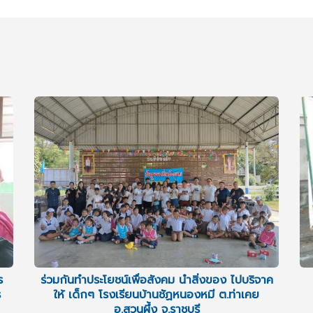
ร
ร่วมกันทำประโยชน์เพื่อสังคม นำสิ่งของ ไปบริจาค
ร
ให้ เด็กๆ โรงเรียนบ้านชัฏหนองหมี ต.ท่าเคย
อ.สวนผึ้ง จ.ราชบุรี